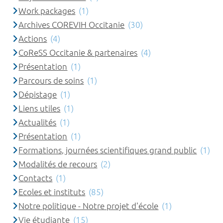
Work packages
(1)
Archives COREVIH Occitanie
(30)
Actions
(4)
CoReSS Occitanie & partenaires
(4)
Présentation
(1)
Parcours de soins
(1)
Dépistage
(1)
Liens utiles
(1)
Actualités
(1)
Présentation
(1)
Formations, journées scientifiques grand public
(1)
Modalités de recours
(2)
Contacts
(1)
Ecoles et instituts
(85)
Notre politique - Notre projet d'école
(1)
Vie étudiante
(15)