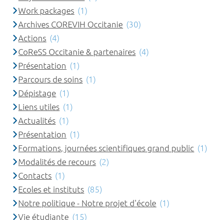
Work packages
(1)
Archives COREVIH Occitanie
(30)
Actions
(4)
CoReSS Occitanie & partenaires
(4)
Présentation
(1)
Parcours de soins
(1)
Dépistage
(1)
Liens utiles
(1)
Actualités
(1)
Présentation
(1)
Formations, journées scientifiques grand public
(1)
Modalités de recours
(2)
Contacts
(1)
Ecoles et instituts
(85)
Notre politique - Notre projet d'école
(1)
Vie étudiante
(15)