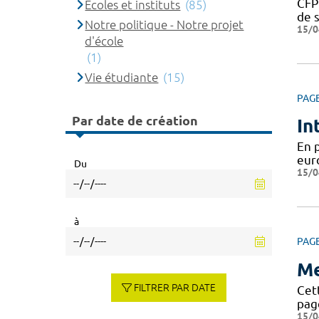
CFP
Ecoles et instituts
(85)
de s
Notre politique - Notre projet
15/0
d'école
(1)
Vie étudiante
(15)
PAG
Par date de création
In
En 
eur
Du
15/0
à
PAG
Me
FILTRER PAR DATE
Cett
page
15/0