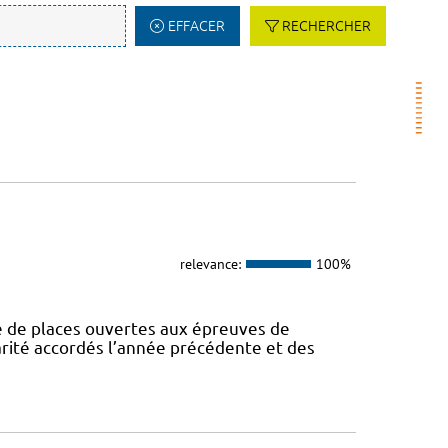
EFFACER
RECHERCHER
relevance:
100%
de places ouvertes aux épreuves de
larité accordés l’année précédente et des