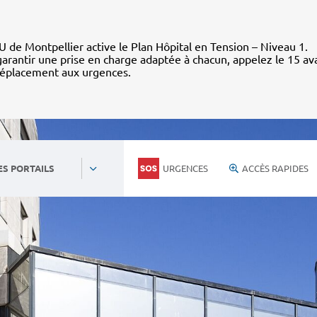
 de Montpellier active le Plan Hôpital en Tension – Niveau 1.
arantir une prise en charge adaptée à chacun, appelez le 15 av
déplacement aux urgences.
URGENCES
ACCÈS RAPIDES
ES PORTAILS