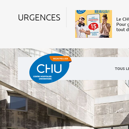
URGENCES
Le CHU
Pour g
tout 
TOUS L