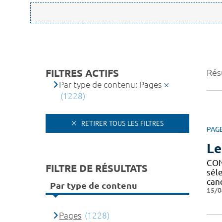
FILTRES ACTIFS
Rés
Par type de contenu: Pages
(1228)
RETIRER TOUS LES FILTRES
PAG
Le
CON
FILTRE DE RÉSULTATS
sél
can
Par type de contenu
15/0
Pages
(1228)