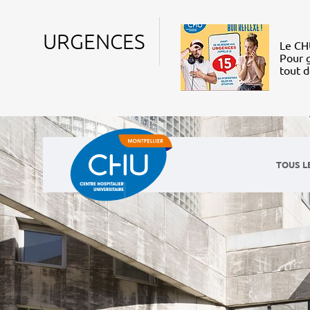
URGENCES
Le CHU
Pour g
tout 
TOUS L