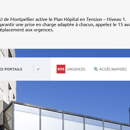
 de Montpellier active le Plan Hôpital en Tension – Niveau 1.
arantir une prise en charge adaptée à chacun, appelez le 15 av
déplacement aux urgences.
URGENCES
ACCÈS RAPIDES
ES PORTAILS