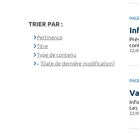
PAG
TRIER PAR :
In
Pertinence
Prés
cont
Titre
22/0
Type de contenu
[Date de dernière modification]
PAG
Va
Inf
Les
22/0