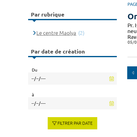
PAG
Par rubrique
Or
Pr.
neu
Le centre Maolya
(2)
Rav
05/0
Par date de création
Du
à
FILTRER PAR DATE