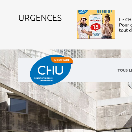
URGENCES
Le CHU
Pour g
tout 
TOUS L