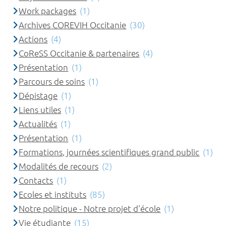
Work packages
(1)
Archives COREVIH Occitanie
(30)
Actions
(4)
CoReSS Occitanie & partenaires
(4)
Présentation
(1)
Parcours de soins
(1)
Dépistage
(1)
Liens utiles
(1)
Actualités
(1)
Présentation
(1)
Formations, journées scientifiques grand public
(1)
Modalités de recours
(2)
Contacts
(1)
Ecoles et instituts
(85)
Notre politique - Notre projet d'école
(1)
Vie étudiante
(15)