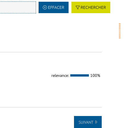
EFFACER
RECHERCHER
relevance:
100%
SUIVANT