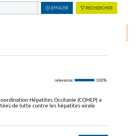
EFFACER
RECHERCHER
relevance:
100%
Coordination Hépatites Occitanie (COHEP) a
es de lutte contre les hépatites virale