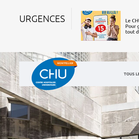
URGENCES
Le CHU
Pour g
tout 
TOUS L