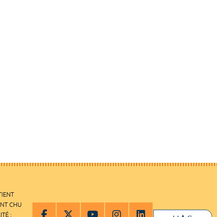
TIENT
ENT CHU
ITÉ :