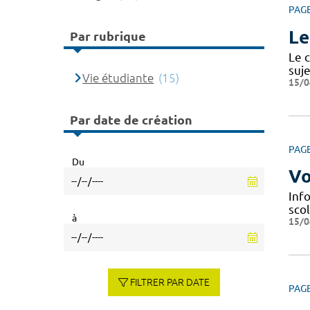
PAG
Le
Par rubrique
Le c
suje
Vie étudiante
(15)
15/0
Par date de création
PAG
Du
Vo
Info
scol
à
15/0
FILTRER PAR DATE
PAG