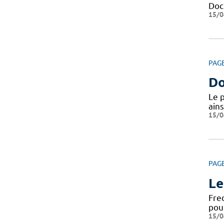
Docu
15/0
PAG
Do
Le 
ains
15/0
PAG
Le
Fre
pou
15/0