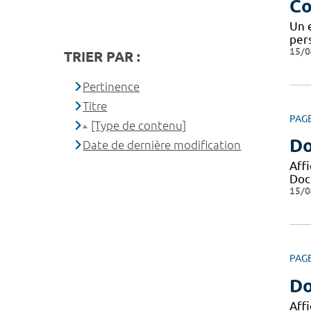
Co
Un 
pers
15/0
TRIER PAR :
Pertinence
Titre
PAG
[Type de contenu]
Do
Date de dernière modification
Aff
Docu
15/0
PAG
Do
Aff