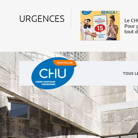
URGENCES
Le CHU
Pour g
tout 
TOUS L