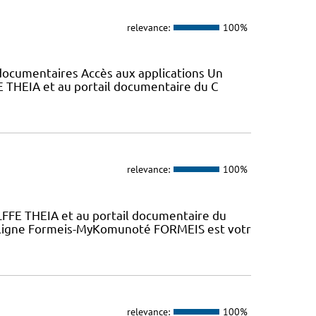
relevance:
100%
s documentaires Accès aux applications Un
E THEIA et au portail documentaire du C
relevance:
100%
LFFE THEIA et au portail documentaire du
n ligne Formeis-MyKomunoté FORMEIS est votr
relevance:
100%