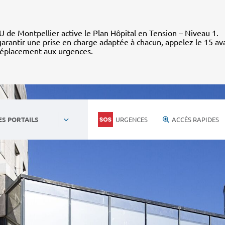
 de Montpellier active le Plan Hôpital en Tension – Niveau 1.
arantir une prise en charge adaptée à chacun, appelez le 15 av
déplacement aux urgences.
URGENCES
ACCÈS RAPIDES
ES PORTAILS