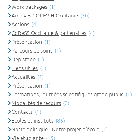
Work packages
(1)
Archives COREVIH Occitanie
(30)
Actions
(4)
CoReSS Occitanie & partenaires
(4)
Présentation
(1)
Parcours de soins
(1)
Dépistage
(1)
Liens utiles
(1)
Actualités
(1)
Présentation
(1)
Formations, journées scientifiques grand public
(1)
Modalités de recours
(2)
Contacts
(1)
Ecoles et instituts
(85)
Notre politique - Notre projet d'école
(1)
Vie étudiante
(15)