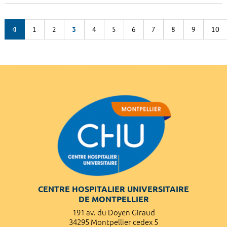
1
2
3
4
5
6
7
8
9
10
CENTRE HOSPITALIER UNIVERSITAIRE
DE MONTPELLIER
191 av. du Doyen Giraud
34295 Montpellier cedex 5