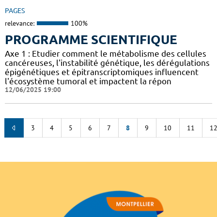
PAGES
relevance:
100%
PROGRAMME SCIENTIFIQUE
Axe 1 : Etudier comment le métabolisme des cellules
cancéreuses, l'instabilité génétique, les dérégulations
épigénétiques et épitranscriptomiques influencent
l'écosystème tumoral et impactent la répon
12/06/2025 19:00
3
4
5
6
7
8
9
10
11
1