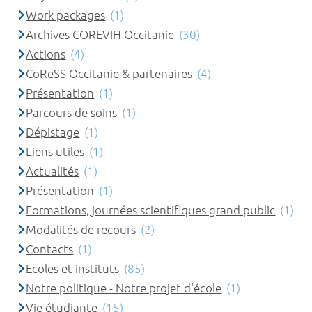
Work packages
(1)
Archives COREVIH Occitanie
(30)
Actions
(4)
CoReSS Occitanie & partenaires
(4)
Présentation
(1)
Parcours de soins
(1)
Dépistage
(1)
Liens utiles
(1)
Actualités
(1)
Présentation
(1)
Formations, journées scientifiques grand public
(1)
Modalités de recours
(2)
Contacts
(1)
Ecoles et instituts
(85)
Notre politique - Notre projet d'école
(1)
Vie étudiante
(15)