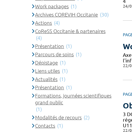
4
Work packages
(1)
24/0
Archives COREVIH Occitanie
(30)
Actions
(4)
CoReSS Occitanie & partenaires
PAG
(4)
Wo
Présentation
(1)
Parcours de soins
(1)
Axe
l'in
Dépistage
(1)
22/0
Liens utiles
(1)
Actualités
(1)
Présentation
(1)
PAG
Formations, journées scientifiques
grand public
Ob
(1)
3 D
Modalités de recours
(2)
rég
U11
Contacts
(1)
22/0