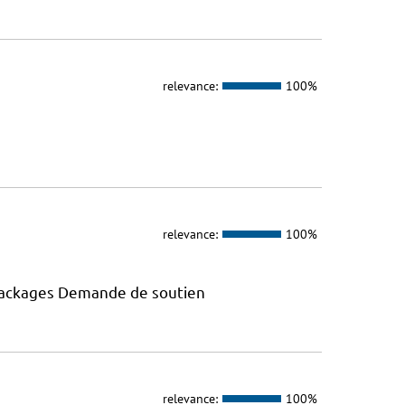
relevance:
100%
relevance:
100%
 packages Demande de soutien
relevance:
100%