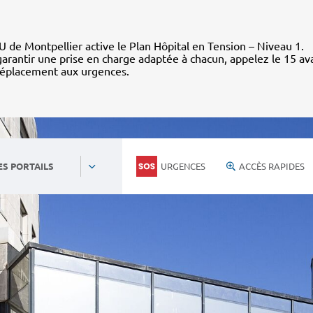
 de Montpellier active le Plan Hôpital en Tension – Niveau 1.
arantir une prise en charge adaptée à chacun, appelez le 15 av
déplacement aux urgences.
URGENCES
ACCÈS RAPIDES
ES PORTAILS