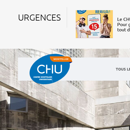
URGENCES
Le CHU
Pour g
tout 
TOUS L