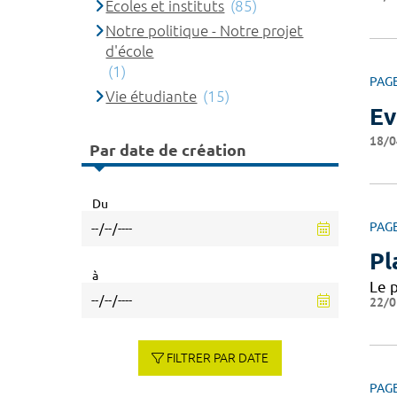
Ecoles et instituts
(85)
Notre politique - Notre projet
d'école
(1)
PAG
Vie étudiante
(15)
Ev
18/0
Par date de création
Du
PAG
Pl
à
Le 
22/0
FILTRER PAR DATE
PAG