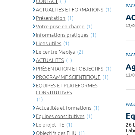
CONTACT
(1)
PAG
ACTUALITES ET FORMATIONS
(1)
A
Présentation
(1)
12/0
Votre prise en charge
(1)
Informations pratiques
(1)
Liens utiles
(1)
Le centre Maolya
(2)
PAG
ACTUALITES
(1)
A
PRÉSENTATION ET OBJECTIFS
(1)
12/0
PROGRAMME SCIENTIFIQUE
(1)
EQUIPES ET PLATEFORMES
CONSTITUTIVES
(1)
PAG
Actualités et formations
(1)
Eq
Equipes constitutives
(1)
Le projet TIE
(1)
26 
Lab
Objectifs des FHU
(1)