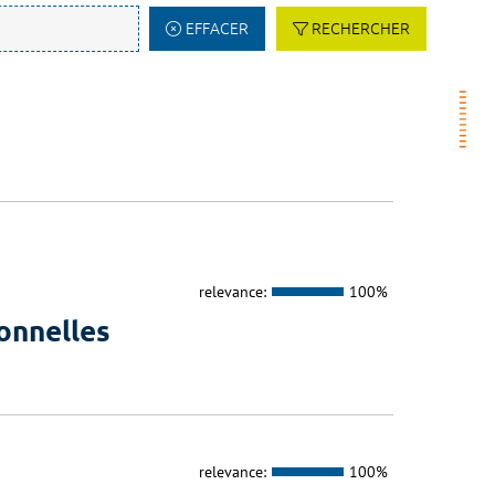
EFFACER
RECHERCHER
relevance:
100%
onnelles
relevance:
100%