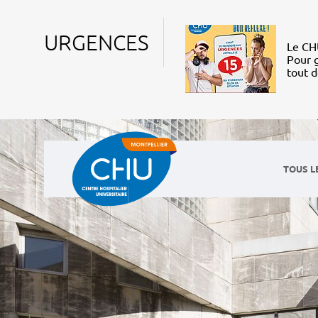
URGENCES
Le CHU
Pour g
tout 
TOUS L