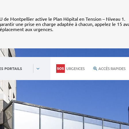
 de Montpellier active le Plan Hôpital en Tension – Niveau 1.
arantir une prise en charge adaptée à chacun, appelez le 15 av
déplacement aux urgences.
URGENCES
ACCÈS RAPIDES
ES PORTAILS