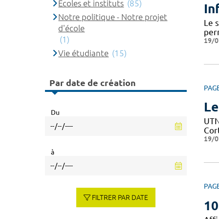
Ecoles et instituts
(85)
In
Notre politique - Notre projet
Le 
d'école
per
(1)
19/0
Vie étudiante
(15)
Par date de création
PAG
Le
Du
UTN 
Cor
19/0
à
PAG
FILTRER PAR DATE
10