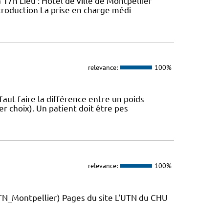
 17h Lieu : Hôtel de ville de Montpellier
troduction La prise en charge médi
relevance:
100%
 faut faire la différence entre un poids
r choix). Un patient doit être pes
relevance:
100%
_Montpellier) Pages du site L'UTN du CHU