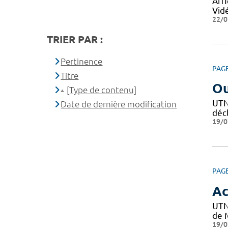
Affi
Vid
22/0
TRIER PAR :
Pertinence
PAG
Titre
Ou
[Type de contenu]
UTN 
Date de dernière modification
décl
19/0
PAG
Ac
UTN
de M
19/0