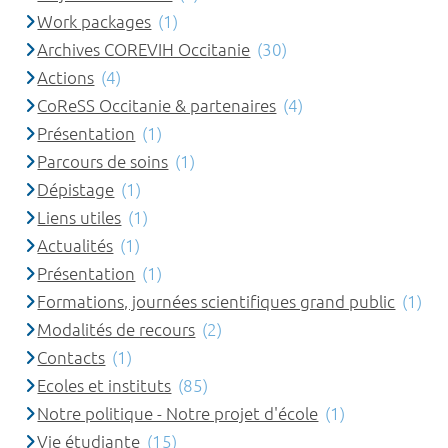
Work packages
(1)
Archives COREVIH Occitanie
(30)
Actions
(4)
CoReSS Occitanie & partenaires
(4)
Présentation
(1)
Parcours de soins
(1)
Dépistage
(1)
Liens utiles
(1)
Actualités
(1)
Présentation
(1)
Formations, journées scientifiques grand public
(1)
Modalités de recours
(2)
Contacts
(1)
Ecoles et instituts
(85)
Notre politique - Notre projet d'école
(1)
Vie étudiante
(15)