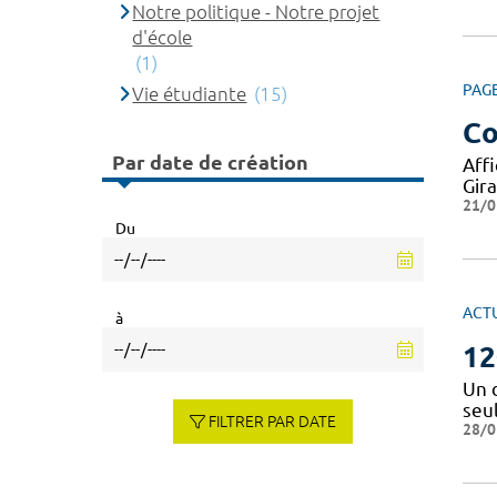
Notre politique - Notre projet
d'école
(1)
PAG
Vie étudiante
(15)
Co
Par date de création
Aff
Gir
21/0
Du
ACT
à
12
Un 
seu
FILTRER PAR DATE
28/0