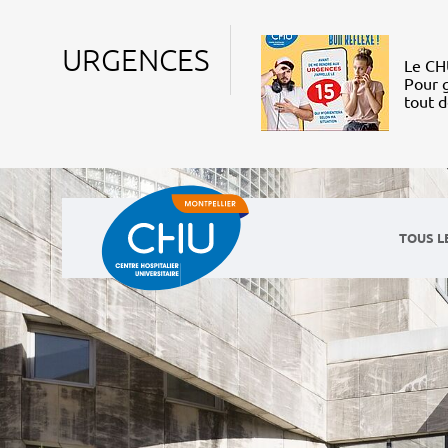
URGENCES
Le CHU
Pour g
tout 
TOUS L