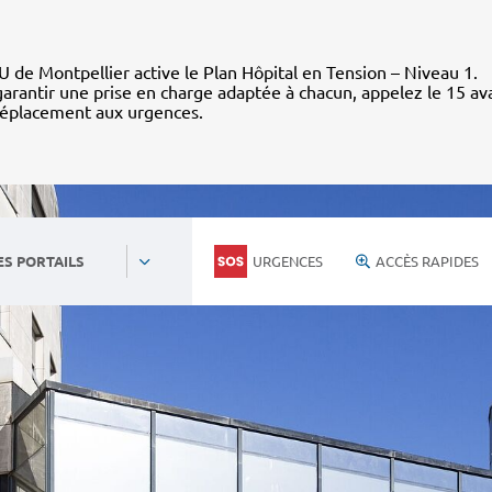
 de Montpellier active le Plan Hôpital en Tension – Niveau 1.
arantir une prise en charge adaptée à chacun, appelez le 15 av
déplacement aux urgences.
URGENCES
ACCÈS RAPIDES
ES PORTAILS