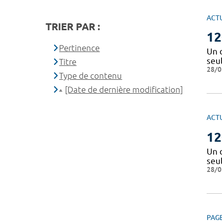
ACT
TRIER PAR :
12
Pertinence
Un 
seu
Titre
28/0
Type de contenu
[Date de dernière modification]
ACT
12
Un 
seu
28/0
PAG