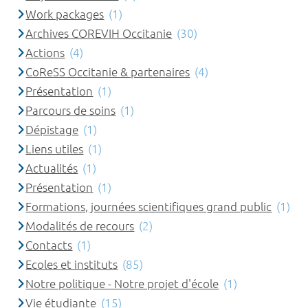
Work packages
(1)
Archives COREVIH Occitanie
(30)
Actions
(4)
CoReSS Occitanie & partenaires
(4)
Présentation
(1)
Parcours de soins
(1)
Dépistage
(1)
Liens utiles
(1)
Actualités
(1)
Présentation
(1)
Formations, journées scientifiques grand public
(1)
Modalités de recours
(2)
Contacts
(1)
Ecoles et instituts
(85)
Notre politique - Notre projet d'école
(1)
Vie étudiante
(15)