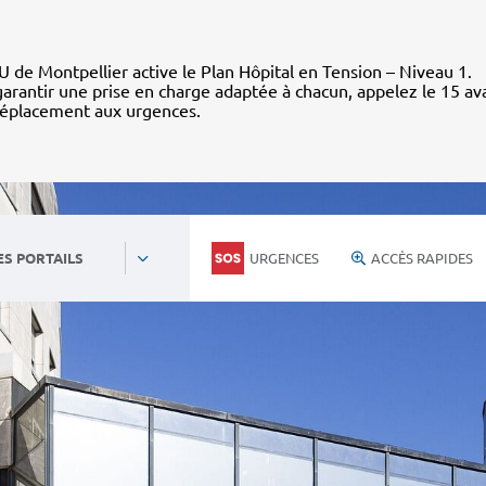
 de Montpellier active le Plan Hôpital en Tension – Niveau 1.
arantir une prise en charge adaptée à chacun, appelez le 15 av
déplacement aux urgences.
URGENCES
ACCÈS RAPIDES
ES PORTAILS