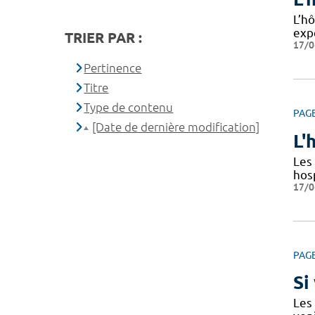
L’hô
exp
TRIER PAR :
17/0
Pertinence
Titre
Type de contenu
PAG
[Date de dernière modification]
L'
Les 
hos
17/0
PAG
Si
Les