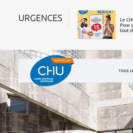
URGENCES
Le CHU
Pour g
tout 
TOUS L