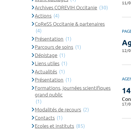
11/0
Archives COREVIH Occitanie
(30)
Actions
(4)
CoReSS Occitanie & partenaires
(4)
PAG
Présentation
(1)
A
Parcours de soins
(1)
12/0
Dépistage
(1)
Liens utiles
(1)
Actualités
(1)
AGE
Présentation
(1)
Formations, journées scientifiques
14
grand public
Con
(1)
17/0
Modalités de recours
(2)
Contacts
(1)
Ecoles et instituts
(85)