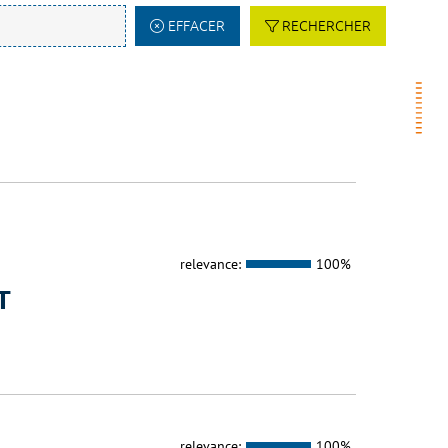
EFFACER
RECHERCHER
relevance:
100%
T
relevance:
100%