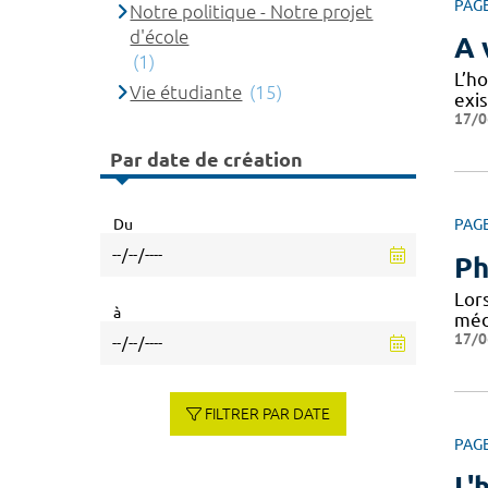
PAG
Notre politique - Notre projet
d'école
A 
(1)
L’ho
Vie étudiante
(15)
exi
17/0
Par date de création
Du
PAG
Ph
Lor
à
médi
17/0
FILTRER PAR DATE
PAG
L'