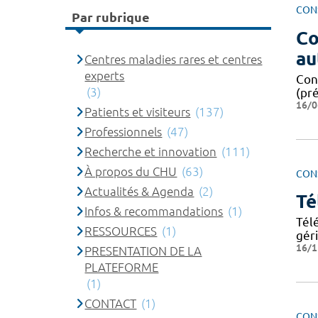
CON
Par rubrique
Co
au
Centres maladies rares et centres
experts
Con
(3)
(pré
16/0
Patients et visiteurs
(137)
Professionnels
(47)
Recherche et innovation
(111)
À propos du CHU
(63)
CON
Actualités & Agenda
(2)
Té
Infos & recommandations
(1)
Tél
RESSOURCES
(1)
gér
16/1
PRESENTATION DE LA
PLATEFORME
(1)
CONTACT
(1)
CON