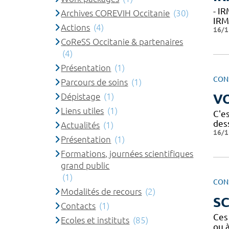
- I
Archives COREVIH Occitanie
(30)
IRM
Actions
(4)
16/1
CoReSS Occitanie & partenaires
(4)
Présentation
(1)
CON
Parcours de soins
(1)
Dépistage
(1)
VO
Liens utiles
(1)
C'es
des
Actualités
(1)
16/1
Présentation
(1)
Formations, journées scientifiques
grand public
(1)
CON
Modalités de recours
(2)
S
Contacts
(1)
Ces
Ecoles et instituts
(85)
ou 