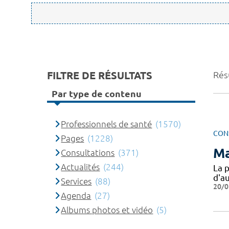
FILTRE DE RÉSULTATS
Rés
Par type de contenu
Professionnels de santé
(1570)
CON
Pages
(1228)
Ma
Consultations
(371)
Actualités
(244)
La p
d'a
Services
(88)
20/0
Agenda
(27)
Albums photos et vidéo
(5)