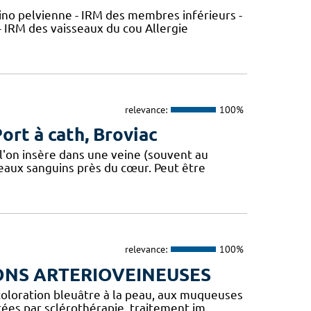
ino pelvienne - IRM des membres inférieurs -
 IRM des vaisseaux du cou Allergie
relevance:
100%
rt à cath, Broviac
 l'on insère dans une veine (souvent au
seaux sanguins près du cœur. Peut être
relevance:
100%
ONS ARTERIOVEINEUSES
coloration bleuâtre à la peau, aux muqueuses
tées par sclérothérapie, traitement im