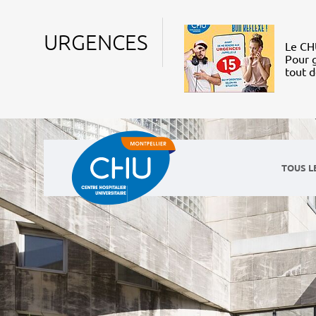
URGENCES
Le CHU
Pour g
tout 
TOUS L