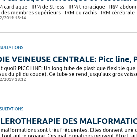
RM cardiaque - IRM de Stress - IRM thoracique - IRM abdom
 des membres supérieurs - IRM du rachis - IRM cérébrale -
2/2019 18:14
SULTATIONS
IE VEINEUSE CENTRALE: Picc line, Po
t quoi? PICC LINE: Un long tube de plastique flexible que
sus du pli du coude). Ce tube se rend jusqu'aux gros vais
2/2019 18:12
SULTATIONS
CLEROTHERAPIE DES MALFORMATI
 malformations sont très fréquentes. Elles donnent une 
à tout autre organe. Ces malformations peuvent être trai