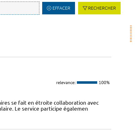
EFFACER
RECHERCHER
relevance:
100%
res se fait en étroite collaboration avec
laire. Le service participe égalemen