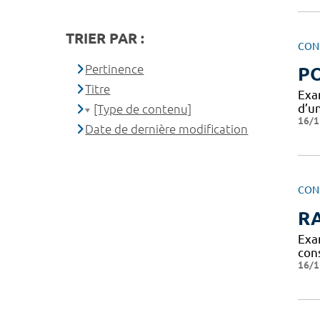
TRIER PAR :
CON
Pertinence
PO
Titre
Exa
d’u
[Type de contenu]
16/1
Date de dernière modification
CON
R
Exa
con
16/1