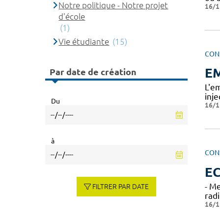
Notre politique - Notre projet
16/1
d'école
(1)
Vie étudiante
(15)
CON
EM
Par date de création
L'em
inj
Du
16/1
à
CON
E
- M
FILTRER PAR DATE
radi
16/1