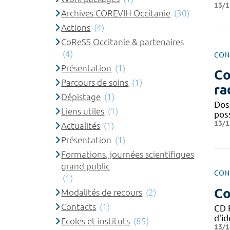
13/1
Archives COREVIH Occitanie
(30)
Actions
(4)
CoReSS Occitanie & partenaires
(4)
CON
Présentation
(1)
Co
Parcours de soins
(1)
ra
Dépistage
(1)
Doss
Liens utiles
(1)
pos
13/1
Actualités
(1)
Présentation
(1)
Formations, journées scientifiques
grand public
CON
(1)
Co
Modalités de recours
(2)
Contacts
(1)
CD 
d'id
Ecoles et instituts
(85)
13/1