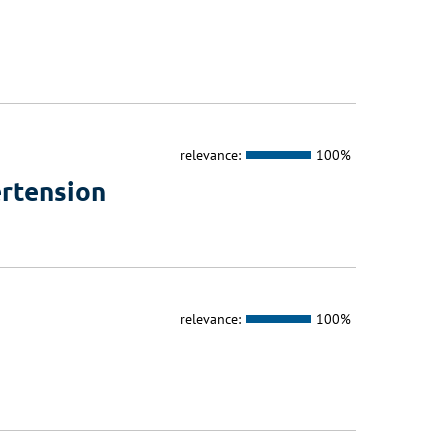
relevance:
100%
ertension
relevance:
100%