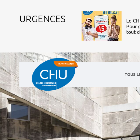
URGENCES
Le CHU
Pour g
tout 
TOUS L