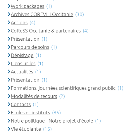
Work packages
(1)
Archives COREVIH Occitanie
(30)
Actions
(4)
CoReSS Occitanie & partenaires
(4)
Présentation
(1)
Parcours de soins
(1)
Dépistage
(1)
Liens utiles
(1)
Actualités
(1)
Présentation
(1)
Formations, journées scientifiques grand public
(1)
Modalités de recours
(2)
Contacts
(1)
Ecoles et instituts
(85)
Notre politique - Notre projet d'école
(1)
Vie étudiante
(15)