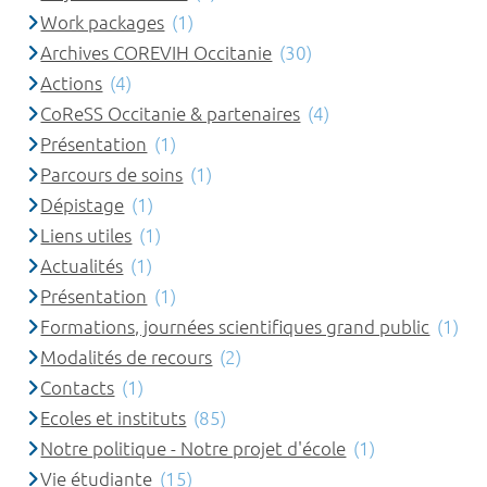
Work packages
(1)
Archives COREVIH Occitanie
(30)
Actions
(4)
CoReSS Occitanie & partenaires
(4)
Présentation
(1)
Parcours de soins
(1)
Dépistage
(1)
Liens utiles
(1)
Actualités
(1)
Présentation
(1)
Formations, journées scientifiques grand public
(1)
Modalités de recours
(2)
Contacts
(1)
Ecoles et instituts
(85)
Notre politique - Notre projet d'école
(1)
Vie étudiante
(15)