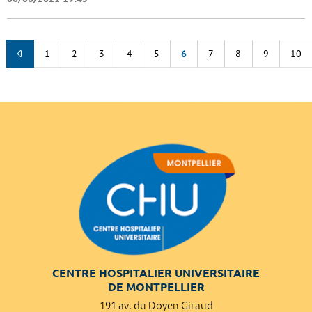
1
2
3
4
5
6
7
8
9
10
CENTRE HOSPITALIER UNIVERSITAIRE
DE MONTPELLIER
191 av. du Doyen Giraud