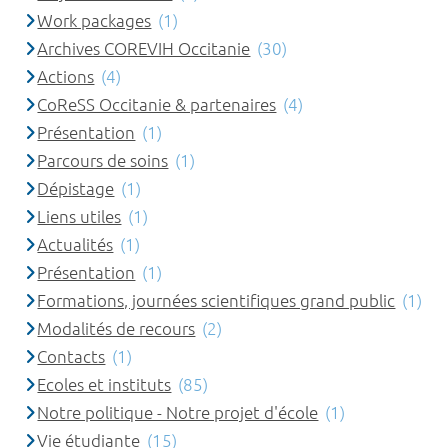
Work packages
(1)
Archives COREVIH Occitanie
(30)
Actions
(4)
CoReSS Occitanie & partenaires
(4)
Présentation
(1)
Parcours de soins
(1)
Dépistage
(1)
Liens utiles
(1)
Actualités
(1)
Présentation
(1)
Formations, journées scientifiques grand public
(1)
Modalités de recours
(2)
Contacts
(1)
Ecoles et instituts
(85)
Notre politique - Notre projet d'école
(1)
Vie étudiante
(15)