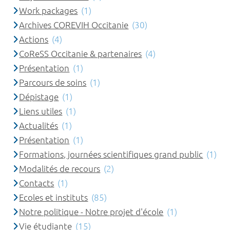
Work packages
(1)
Archives COREVIH Occitanie
(30)
Actions
(4)
CoReSS Occitanie & partenaires
(4)
Présentation
(1)
Parcours de soins
(1)
Dépistage
(1)
Liens utiles
(1)
Actualités
(1)
Présentation
(1)
Formations, journées scientifiques grand public
(1)
Modalités de recours
(2)
Contacts
(1)
Ecoles et instituts
(85)
Notre politique - Notre projet d'école
(1)
Vie étudiante
(15)