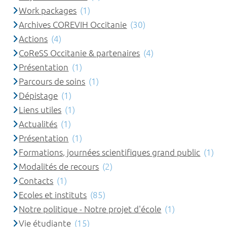
Work packages
(1)
Archives COREVIH Occitanie
(30)
Actions
(4)
CoReSS Occitanie & partenaires
(4)
Présentation
(1)
Parcours de soins
(1)
Dépistage
(1)
Liens utiles
(1)
Actualités
(1)
Présentation
(1)
Formations, journées scientifiques grand public
(1)
Modalités de recours
(2)
Contacts
(1)
Ecoles et instituts
(85)
Notre politique - Notre projet d'école
(1)
Vie étudiante
(15)