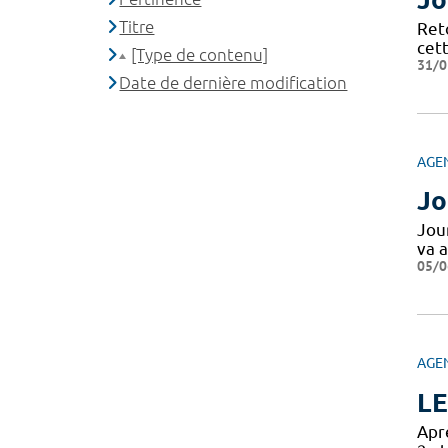
Titre
Ret
cett
[Type de contenu]
31/0
Date de dernière modification
AGE
Jo
Jou
va a
05/0
AGE
LE
Aprè