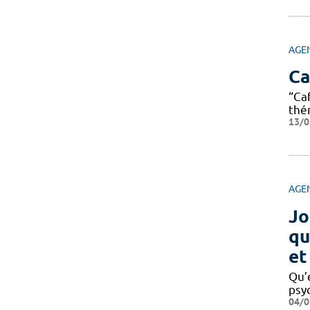
AGE
Ca
“Ca
thé
13/0
AGE
Jo
qu
et
Qu’
psy
04/0