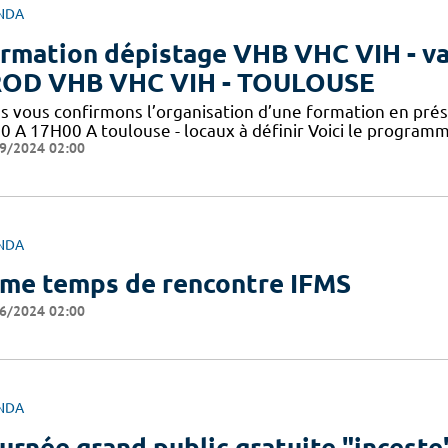
NDA
rmation dépistage VHB VHC VIH - val
OD VHB VHC VIH - TOULOUSE
s vous confirmons l’organisation d’une formation en pré
0 A 17H00 A toulouse - locaux à définir Voici le programm
9/2024 02:00
NDA
me temps de rencontre IFMS
6/2024 02:00
NDA
urnée grand public gratuite "inceste