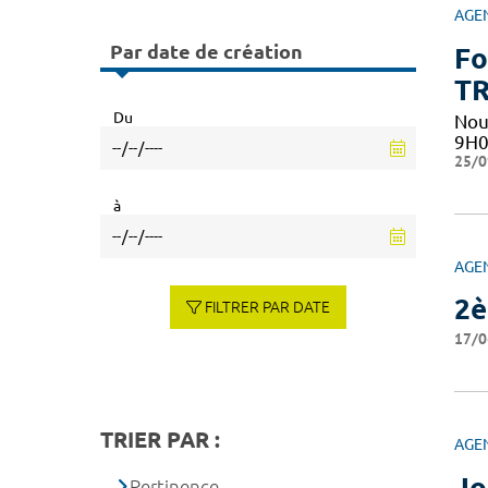
AGE
Par date de création
Fo
TR
Du
Nou
9H0
25/0
à
AGE
2è
FILTRER PAR DATE
17/0
TRIER PAR :
AGE
Jo
Pertinence