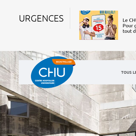
URGENCES
Le CHU
Pour g
tout 
TOUS L