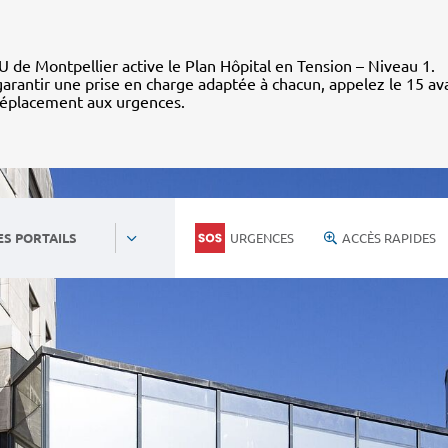
 de Montpellier active le Plan Hôpital en Tension – Niveau 1.
arantir une prise en charge adaptée à chacun, appelez le 15 av
déplacement aux urgences.
URGENCES
ACCÈS RAPIDES
ES PORTAILS