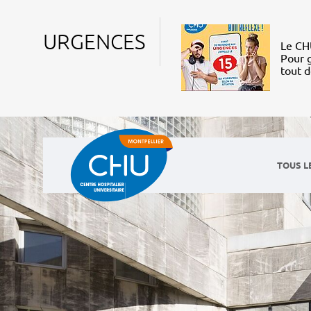
URGENCES
Le CHU
Pour g
tout 
TOUS L