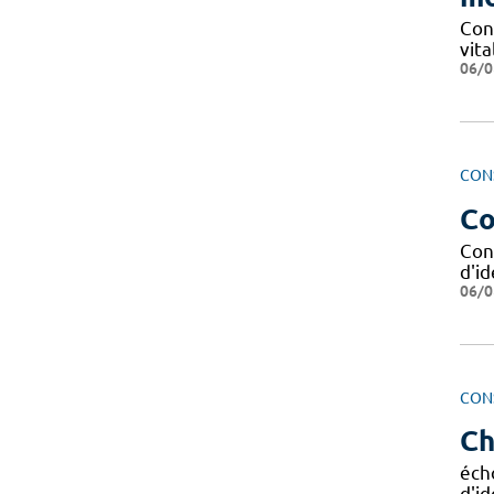
Con
vit
06/0
CON
Co
Cond
d'i
06/0
CON
Ch
écho
d'i