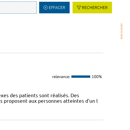
EFFACER
RECHERCHER
relevance:
100%
exes des patients sont réalisés. Des
ts proposent aux personnes atteintes d'un l