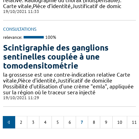
relative. Radiographie du thorax (indispensable).
Carte vitale,Pièce d'identité,Justificatif de domic
19/10/2021 11:33
CONSULTATIONS
relevance:
100%
Scintigraphie des ganglions
sentinelles couplée à une
tomodensitométrie
la grossesse est une contre-indication relative Carte
vitale,Pièce d'identité,Justificatif de domicile
Possibilité d'utilisation d'une crème "emla", appliquée
sur la région où le traceur sera injecté
19/10/2021 11:29
2
3
4
5
6
7
8
9
10
11