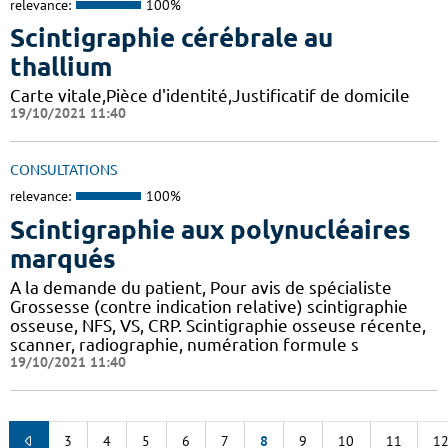
relevance:
100%
Scintigraphie cérébrale au
thallium
Carte vitale,Pièce d'identité,Justificatif de domicile
19/10/2021 11:40
CONSULTATIONS
relevance:
100%
Scintigraphie aux polynucléaires
marqués
A la demande du patient, Pour avis de spécialiste
Grossesse (contre indication relative) scintigraphie
osseuse, NFS, VS, CRP. Scintigraphie osseuse récente,
scanner, radiographie, numération formule s
19/10/2021 11:40
3
4
5
6
7
8
9
10
11
1