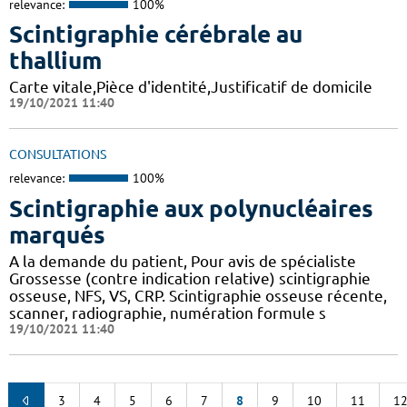
relevance:
100%
Scintigraphie cérébrale au
thallium
Carte vitale,Pièce d'identité,Justificatif de domicile
19/10/2021 11:40
CONSULTATIONS
relevance:
100%
Scintigraphie aux polynucléaires
marqués
A la demande du patient, Pour avis de spécialiste
Grossesse (contre indication relative) scintigraphie
osseuse, NFS, VS, CRP. Scintigraphie osseuse récente,
scanner, radiographie, numération formule s
19/10/2021 11:40
3
4
5
6
7
8
9
10
11
1