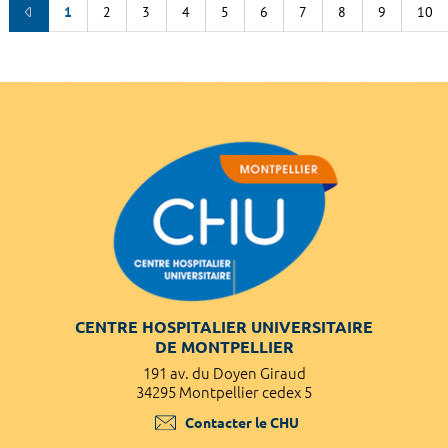
1
2
3
4
5
6
7
8
9
10
CENTRE HOSPITALIER UNIVERSITAIRE
DE MONTPELLIER
191 av. du Doyen Giraud
34295 Montpellier cedex 5
Contacter le CHU