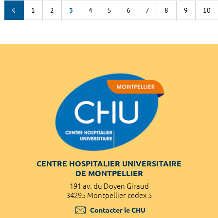
1
2
3
4
5
6
7
8
9
10
CENTRE HOSPITALIER UNIVERSITAIRE
DE MONTPELLIER
191 av. du Doyen Giraud
34295 Montpellier cedex 5
Contacter le CHU