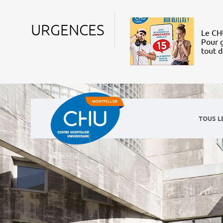
URGENCES
Le CHU
Pour g
tout 
TOUS L