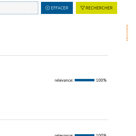
EFFACER
RECHERCHER
relevance:
100%
relevance:
100%