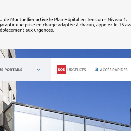
 de Montpellier active le Plan Hôpital en Tension – Niveau 1.
arantir une prise en charge adaptée à chacun, appelez le 15 av
déplacement aux urgences.
URGENCES
ACCÈS RAPIDES
ES PORTAILS