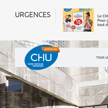
URGENCES
Le CHU
Pour g
tout 
TOUS L