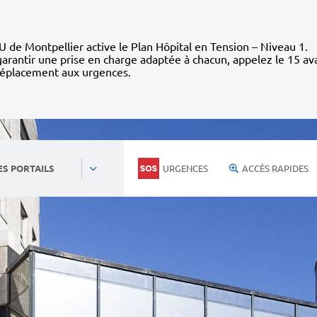
 de Montpellier active le Plan Hôpital en Tension – Niveau 1.
arantir une prise en charge adaptée à chacun, appelez le 15 av
déplacement aux urgences.
URGENCES
ACCÈS RAPIDES
ES PORTAILS