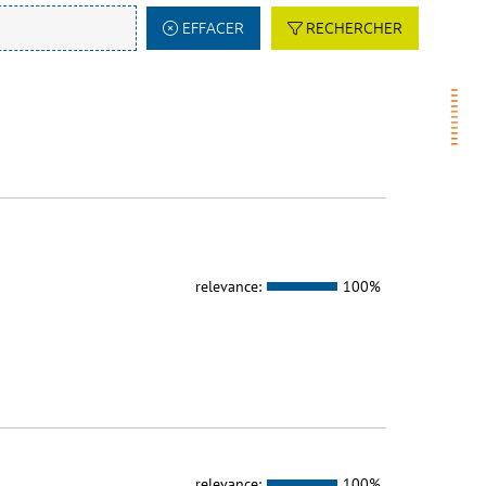
EFFACER
RECHERCHER
relevance:
100%
relevance:
100%