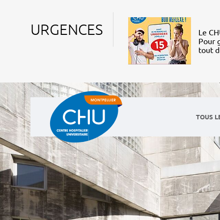
URGENCES
Le CHU
Pour g
tout 
TOUS L