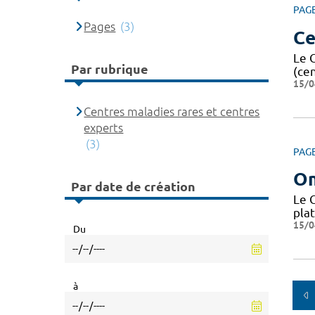
PAG
Pages
(3)
Ce
Le 
Par rubrique
(ce
15/0
Centres maladies rares et centres
experts
(3)
PAG
O
Par date de création
Le 
pla
15/0
Du
à