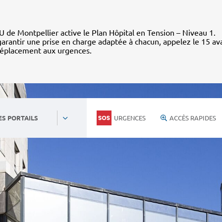
 de Montpellier active le Plan Hôpital en Tension – Niveau 1.
arantir une prise en charge adaptée à chacun, appelez le 15 av
déplacement aux urgences.
URGENCES
ACCÈS RAPIDES
ES PORTAILS