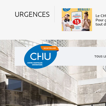
URGENCES
Le CHU
Pour g
tout 
TOUS L