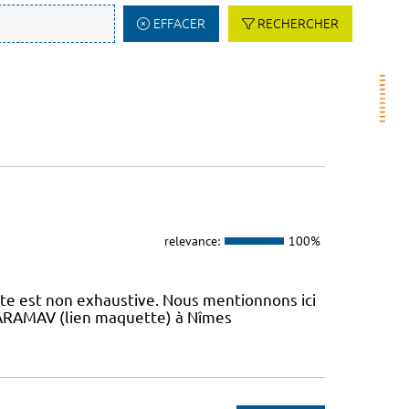
EFFACER
RECHERCHER
relevance:
100%
iste est non exhaustive. Nous mentionnons ici
 L’ARAMAV (lien maquette) à Nîmes