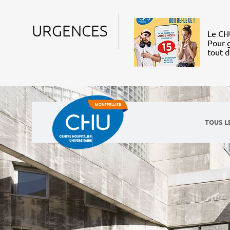
URGENCES
Le CHU
Pour g
tout 
TOUS L