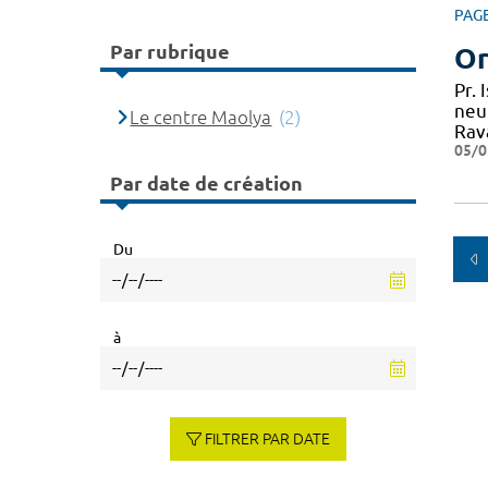
PAG
Par rubrique
Or
Pr.
neu
Le centre Maolya
(2)
Rav
05/0
Par date de création
Du
à
FILTRER PAR DATE