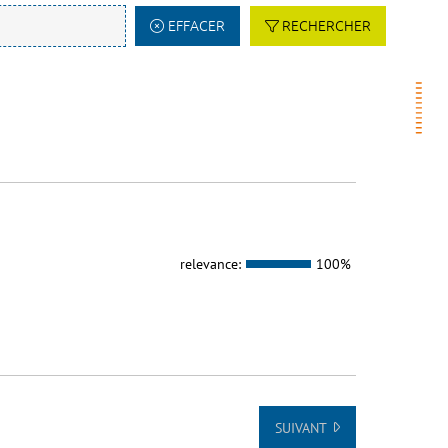
EFFACER
RECHERCHER
relevance:
100%
SUIVANT