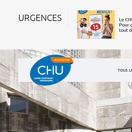
URGENCES
Le CHU
Pour g
tout 
TOUS L