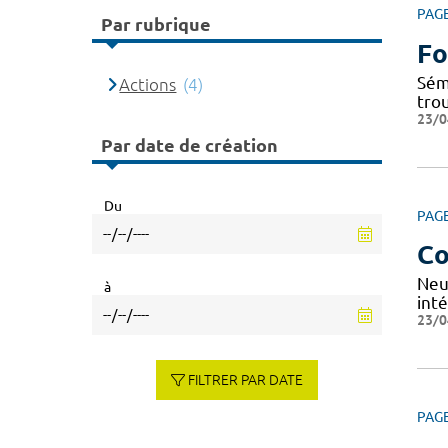
PAG
Par rubrique
Fo
Sém
Actions
(4)
tro
23/0
Par date de création
Du
PAG
Co
Neu
à
inté
23/0
FILTRER PAR DATE
PAG