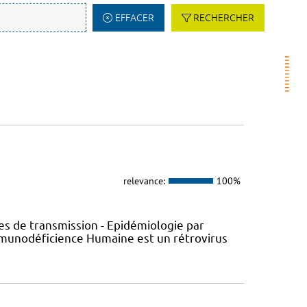
EFFACER
RECHERCHER
relevance:
100%
s de transmission - Epidémiologie par
’Immunodéficience Humaine est un rétrovirus