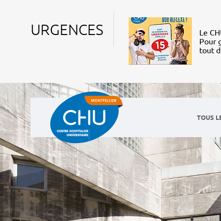
URGENCES
Le CHU
Pour g
tout 
TOUS L