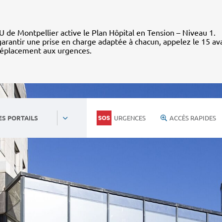
 de Montpellier active le Plan Hôpital en Tension – Niveau 1.
arantir une prise en charge adaptée à chacun, appelez le 15 av
déplacement aux urgences.
URGENCES
ACCÈS RAPIDES
ES PORTAILS