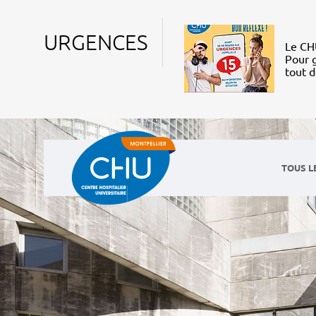
URGENCES
Le CHU
Pour g
tout 
TOUS L