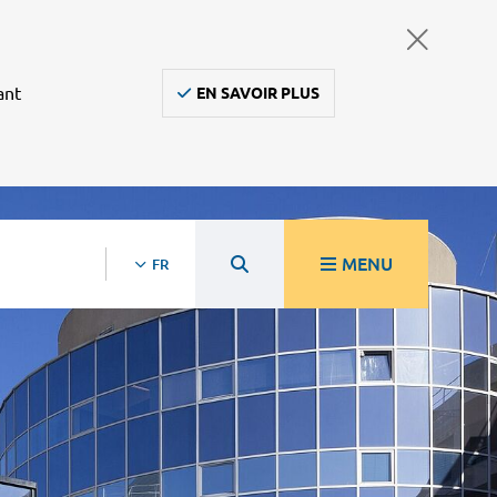
ant
EN SAVOIR PLUS
MENU
FR