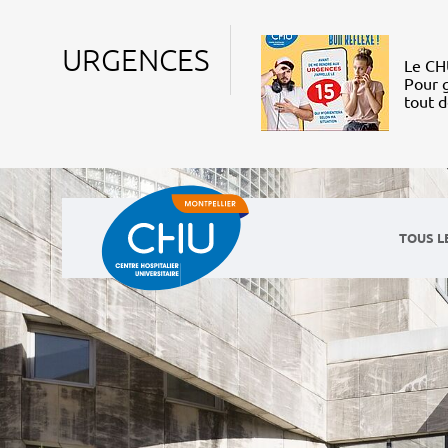
URGENCES
Le CHU
Pour g
tout 
TOUS L