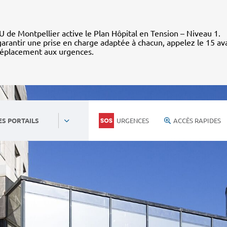
 de Montpellier active le Plan Hôpital en Tension – Niveau 1.
arantir une prise en charge adaptée à chacun, appelez le 15 av
déplacement aux urgences.
URGENCES
ACCÈS RAPIDES
ES PORTAILS