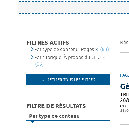
FILTRES ACTIFS
Résu
Par type de contenu: Pages
(63)
Par rubrique: À propos du CHU
(63)
PAG
RETIRER TOUS LES FILTRES
Gé
TBI
28/
FILTRE DE RÉSULTATS
en
18/0
Par type de contenu