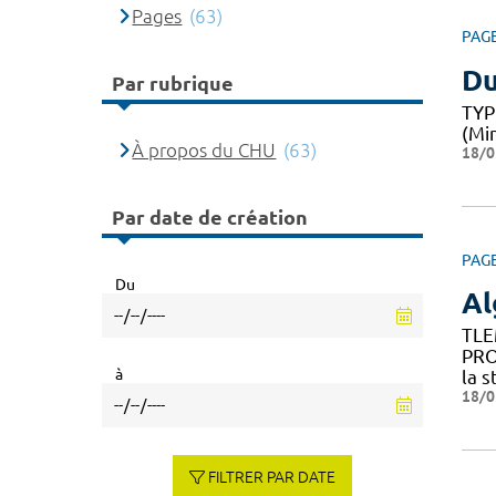
Pages
(63)
PAG
Du
Par rubrique
TYP
(Mi
À propos du CHU
(63)
18/0
Par date de création
PAG
Du
Al
TLE
PRO
à
la s
18/0
FILTRER PAR DATE