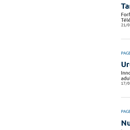
Ta
For
Tél
21/0
PAG
Ur
Inn
adul
17/0
PAG
Nu