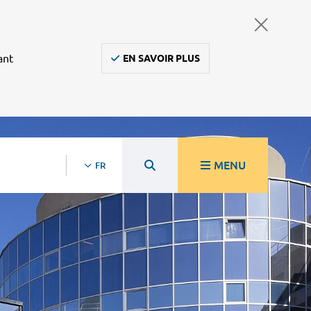
ant
EN SAVOIR PLUS
MENU
FR