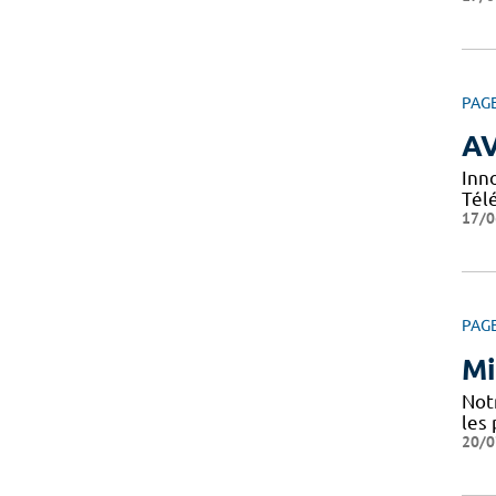
PAG
A
Inn
Tél
17/0
PAG
Mi
Notr
les 
20/0