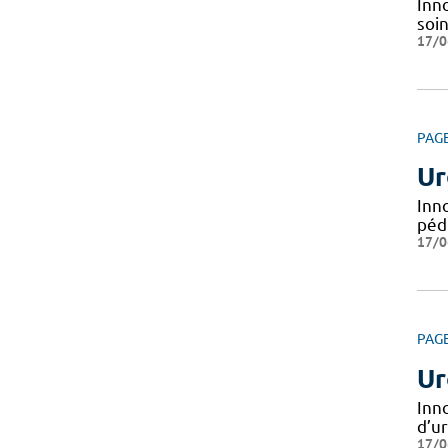
Inno
soin
17/0
PAG
Ur
Inn
péd
17/0
PAG
Ur
Inn
d’u
17/0