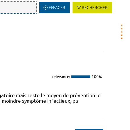
EFFACER
RECHERCHER
relevance:
100%
atoire mais reste le moyen de prévention le
 au moindre symptôme infectieux, pa