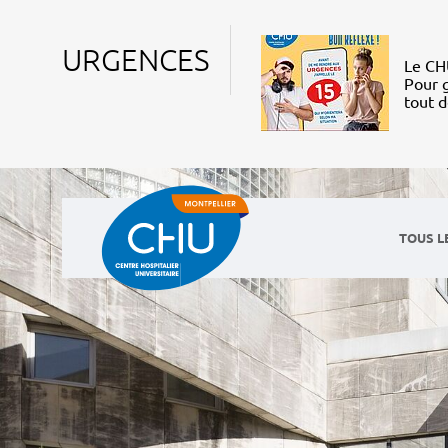
URGENCES
Le CHU
Pour g
tout 
TOUS L