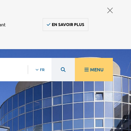
ant
EN SAVOIR PLUS
MENU
FR