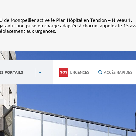
 de Montpellier active le Plan Hôpital en Tension – Niveau 1.
arantir une prise en charge adaptée à chacun, appelez le 15 av
déplacement aux urgences.
URGENCES
ACCÈS RAPIDES
ES PORTAILS