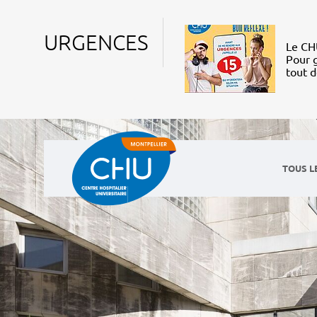
URGENCES
Le CHU
Pour g
tout 
TOUS L