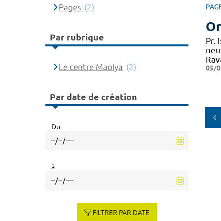
Pages
(2)
PAG
Or
Par rubrique
Pr.
neu
Rav
Le centre Maolya
(2)
05/0
Par date de création
Du
à
FILTRER PAR DATE