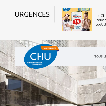
URGENCES
Le CHU
Pour g
tout 
TOUS L