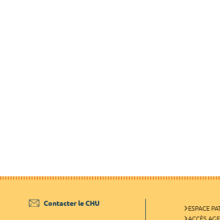
Contacter le CHU
ESPACE PA
ACCÈS AG