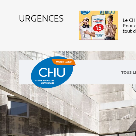
URGENCES
Le CHU
Pour g
tout 
TOUS L