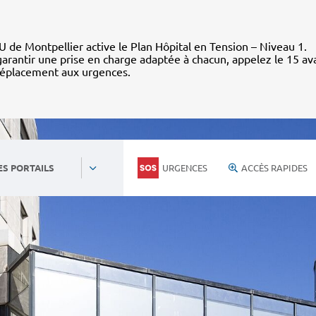
 de Montpellier active le Plan Hôpital en Tension – Niveau 1.
arantir une prise en charge adaptée à chacun, appelez le 15 av
déplacement aux urgences.
URGENCES
ACCÈS RAPIDES
ES PORTAILS