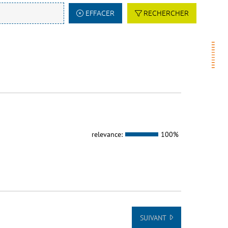
EFFACER
RECHERCHER
relevance:
100%
SUIVANT