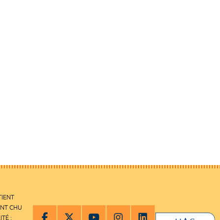
TIENT
ENT CHU
ITÉ :