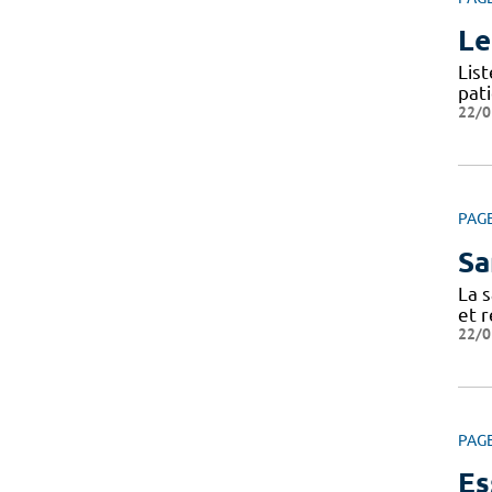
Le
Lis
pat
22/0
PAG
Sa
La s
et r
22/0
PAG
Es