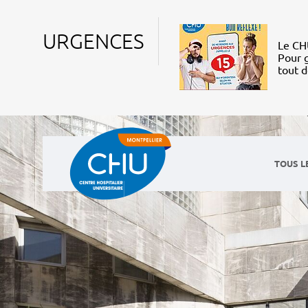
URGENCES
Le CHU
Pour g
tout 
TOUS L