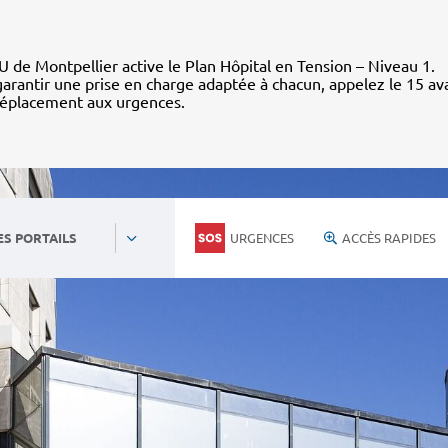
 de Montpellier active le Plan Hôpital en Tension – Niveau 1.
arantir une prise en charge adaptée à chacun, appelez le 15 av
déplacement aux urgences.
URGENCES
ACCÈS RAPIDES
ES PORTAILS