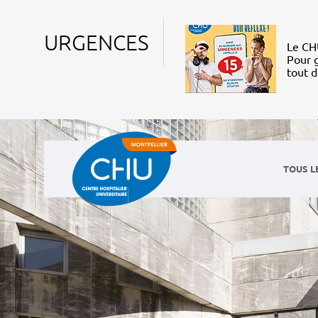
URGENCES
Le CHU
Pour g
tout 
TOUS L