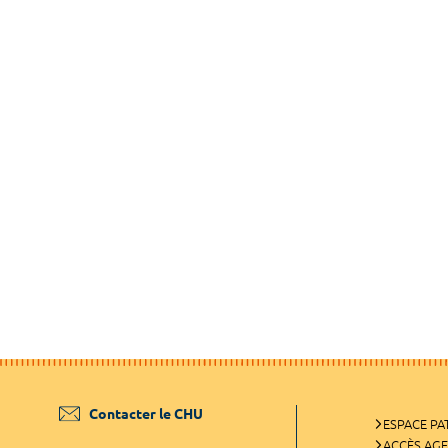
Contacter le CHU
ESPACE PA
ACCÈS AG