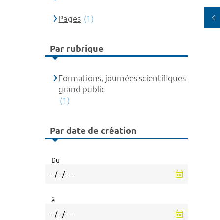
Pages
(1)
Par rubrique
Formations, journées scientifiques
grand public
(1)
Par date de création
Du
à