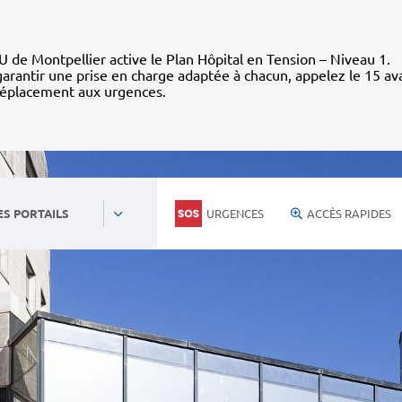
 de Montpellier active le Plan Hôpital en Tension – Niveau 1.
arantir une prise en charge adaptée à chacun, appelez le 15 av
déplacement aux urgences.
URGENCES
ACCÈS RAPIDES
ES PORTAILS