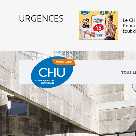
URGENCES
Le CHU
Pour g
tout 
TOUS L