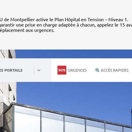
 de Montpellier active le Plan Hôpital en Tension – Niveau 1.
arantir une prise en charge adaptée à chacun, appelez le 15 av
déplacement aux urgences.
URGENCES
ACCÈS RAPIDES
ES PORTAILS