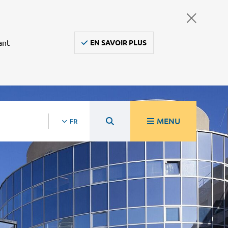
ant
EN SAVOIR PLUS
MENU
FR