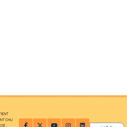
TIENT
ENT CHU
ITÉ :