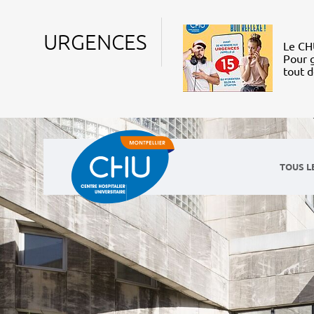
URGENCES
Le CHU
Pour g
tout 
TOUS L