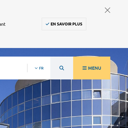
ant
EN SAVOIR PLUS
MENU
FR