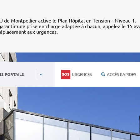
 de Montpellier active le Plan Hôpital en Tension – Niveau 1.
arantir une prise en charge adaptée à chacun, appelez le 15 av
déplacement aux urgences.
URGENCES
ACCÈS RAPIDES
ES PORTAILS