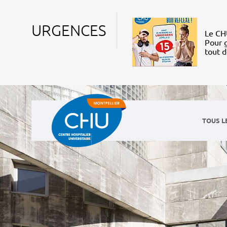
URGENCES
Le CHU
Pour g
tout 
TOUS L