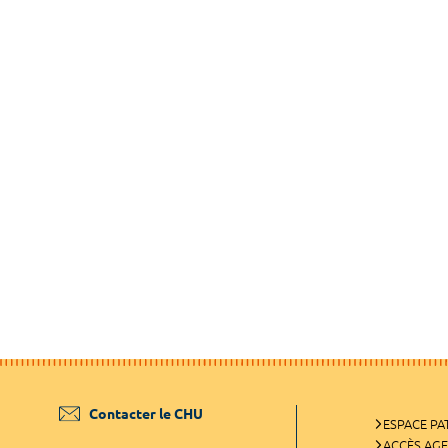
Contacter le CHU
ESPACE PA
ACCÈS AG